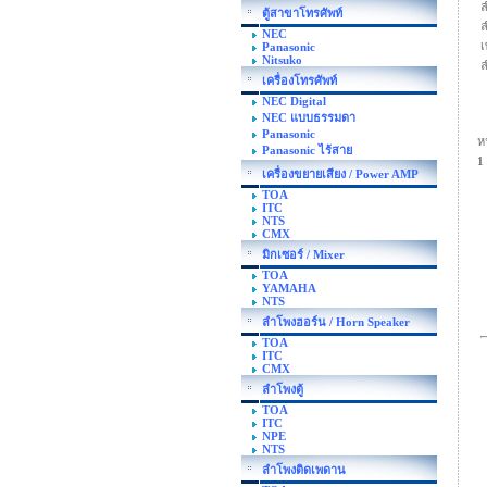
ล
ตู้สาขาโทรศัพท์
ล
NEC
เ
Panasonic
Nitsuko
ล
เครื่องโทรศัพท์
NEC Digital
NEC แบบธรรมดา
Panasonic
ห
Panasonic ไร้สาย
1
เครื่องขยายเสียง / Power AMP
TOA
ITC
NTS
CMX
มิกเซอร์ / Mixer
TOA
YAMAHA
NTS
ลำโพงฮอร์น / Horn Speaker
TOA
ITC
CMX
ลำโพงตู้
TOA
ITC
NPE
NTS
ลำโพงติดเพดาน