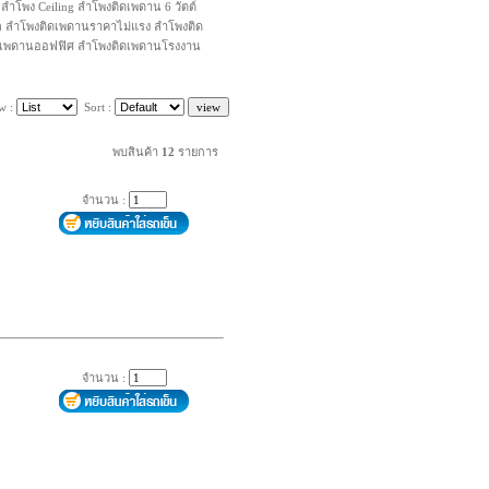
โพง Ceiling ลำโพงติดเพดาน 6 วัตต์
ก ลำโพงติดเพดานราคาไม่แรง ลำโพงติด
ิดเพดานออฟฟิศ ลำโพงติดเพดานโรงงาน
w :
Sort :
พบสินค้า
12
รายการ
จำนวน :
จำนวน :