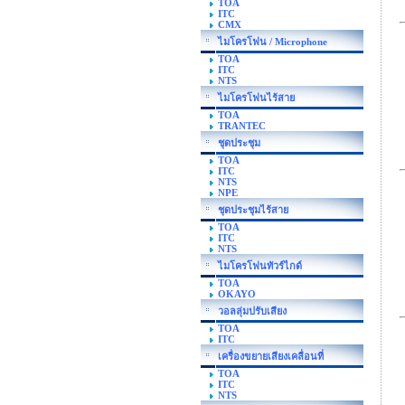
TOA
ITC
CMX
ไมโครโฟน / Microphone
TOA
ITC
NTS
ไมโครโฟนไร้สาย
TOA
TRANTEC
ชุดประชุม
TOA
ITC
NTS
NPE
ชุดประชุมไร้สาย
TOA
ITC
NTS
ไมโครโฟนทัวร์ไกด์
TOA
OKAYO
วอลลุ่มปรับเสียง
TOA
ITC
เครื่องขยายเสียงเคลื่อนที่
TOA
ITC
NTS