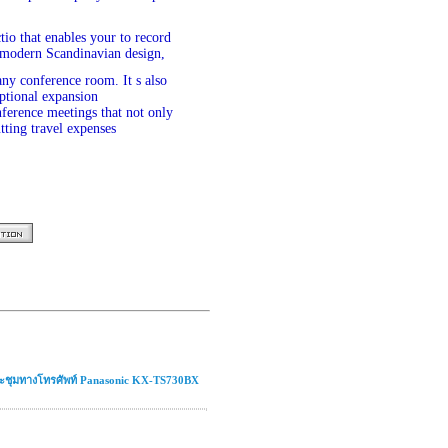
tio that enables your to record
 modern Scandinavian design,
ny conference room. It s also
optional expansion
ference meetings that not only
tting travel expenses
ระชุมทางโทรศัพท์ Panasonic KX-TS730BX