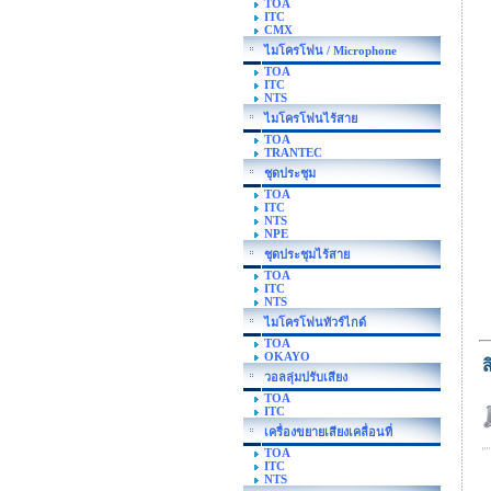
TOA
ITC
CMX
ไมโครโฟน / Microphone
TOA
ITC
NTS
ไมโครโฟนไร้สาย
TOA
TRANTEC
ชุดประชุม
TOA
ITC
NTS
NPE
ชุดประชุมไร้สาย
TOA
ITC
NTS
ไมโครโฟนทัวร์ไกด์
TOA
OKAYO
ส
วอลลุ่มปรับเสียง
TOA
ITC
เครื่องขยายเสียงเคลื่อนที่
TOA
ITC
NTS