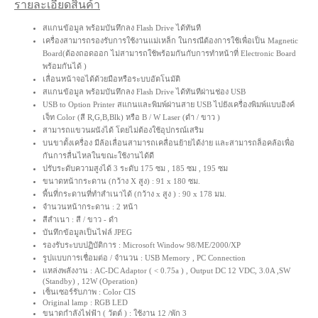
รายละเอียดสินค้า
สแกนข้อมูล พร้อมบันทึกลง Flash Drive ได้ทันที
เครื่องสามารถรองรับการใช้งานแม่เหล็ก ในกรณีต้องการใช้เพื่อเป็น Magnetic
Board(ต้องถอดออก ไม่สามารถใช้พร้อมกันกับการทำหน้าที่ Electronic Board
พร้อมกันได้ )
เลื่อนหน้าจอได้ด้วยมือหรือระบบอัตโนมัติ
สแกนข้อมูล พร้อมบันทึกลง Flash Drive ได้ทันทีผ่านช่อง USB
USB to Option Printer สแกนและพิมพ์ผ่านสาย USB ไปยังเครื่องพิมพ์แบบอิงค์
เจ็ท Color (สี R,G,B,Blk) หรือ B / W Laser (ดำ / ขาว )
สามารถแขวนผนังได้ โดยไม่ต้องใช้อุปกรณ์เสริม
บนขาตั้งเครื่อง มีล้อเลื่อนสามารถเคลื่อนย้ายได้ง่าย และสามารถล็อคล้อเพื่อ
กันการลื่นไหลในขณะใช้งานได้ดี
ปรับระดับความสูงได้ 3 ระดับ 175 ซม , 185 ซม , 195 ซม
ขนาดหน้ากระดาน (กว้าง X สูง) : 91 x 180 ซม.
พื้นที่กระดานที่ทำสำเนาได้ (กว้าง x สูง ) : 90 x 178 มม.
จำนวนหน้ากระดาน : 2 หน้า
สีสำเนา : สี / ขาว - ดำ
บันทึกข้อมูลเป็นไฟล์ JPEG
รองรับระบบปฏิบัติการ : Microsoft Window 98/ME/2000/XP
รูปแบบการเชื่อมต่อ / จำนวน : USB Memory , PC Connection
แหล่งพลังงาน : AC-DC Adaptor ( < 0.75a ) , Output DC 12 VDC, 3.0A ,SW
(Standby) , 12W (Operation)
เซ็นเซอร์รับภาพ : Color CIS
Original lamp : RGB LED
ขนาดกำลังไฟฟ้า ( วัตต์ ) : ใช้งาน 12 /พัก 3